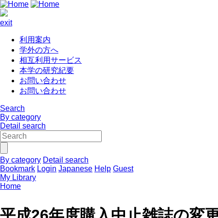
exit
利用案内
学外の方へ
相互利用サービス
本学の研究紀要
お問い合わせ
お問い合わせ
Search
By category
Detail search
By category
Detail search
Bookmark
Login
Japanese
Help
Guest
My Library
Home
平成26年度購入中止雑誌の変