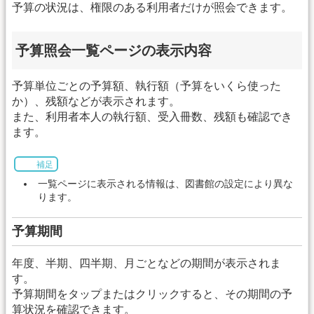
予算の状況は、権限のある利用者だけが照会できます。
予算照会一覧ページの表示内容
予算単位ごとの予算額、執行額（予算をいくら使った
か）、残額などが表示されます。
また、利用者本人の執行額、受入冊数、残額も確認でき
ます。
補足
一覧ページに表示される情報は、図書館の設定により異な
ります。
予算期間
年度、半期、四半期、月ごとなどの期間が表示されま
す。
予算期間をタップまたはクリックすると、その期間の予
算状況を確認できます。