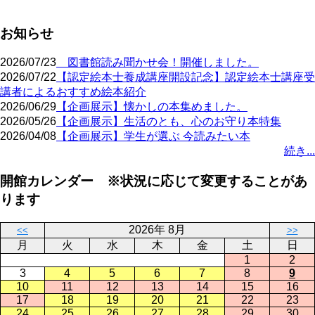
お知らせ
2026/07/23
図書館読み聞かせ会！開催しました。
2026/07/22
【認定絵本士養成講座開設記念】認定絵本士講座受
講者によるおすすめ絵本紹介
2026/06/29
【企画展示】懐かしの本集めました。
2026/05/26
【企画展示】生活のとも、心のお守り本特集
2026/04/08
【企画展示】学生が選ぶ 今読みたい本
続き...
開館カレンダー ※状況に応じて変更することがあ
ります
2026年 8月
<<
>>
月
火
水
木
金
土
日
1
2
3
4
5
6
7
8
9
10
11
12
13
14
15
16
17
18
19
20
21
22
23
24
25
26
27
28
29
30