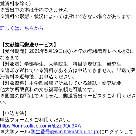
覚資料を除く)
※貸出中の本は予約できません
※資料の形態・状況によっては貸出できない場合があります
詳しくはこちらから
【文献複写郵送サービス】
【受付期間】2021年5月19日(水)~本学の危機管理レベルが3に
なるまで
【対象者】学部学生、大学院生、科目等履修生、研究生
※返却が遅れている資料がある方は申込できません。郵送で延
滞資料を返却後、お申込ください。
【対象資料】本学図書館で所蔵している雑誌・研究紀要
他大学所蔵資料の文献複写依頼も可能です。
※図書の複写はできません。郵送貸出サービスをご利用くださ
い。
【申込方法】
申込フォームをご利用ください。
https://forms.office.com/r/jLZg9Qu3XA
※大学メール(
学生番号@wm.hokusho-u.ac.jp
)にログインして