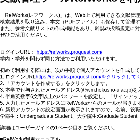
「RefWorks(レフワークス)」は、Web上で利用できる文献管
検索結果を取り込み、本文（PDFファイル）も保存して管理
また、参考文献リストの作成機能もあり、雑誌の投稿規定に対
ぜひご活用ください。
ログインURL：
https://refworks.proquest.com/
学内・学外を問わず同じ方法でご利用いただけます。
初めて利用する際には、次の手順で個人アカウントを作成して
1. ログインURL
https://refworks.proquest.com/をクリック
2. 「アカウントを作成する」をクリックします。
3. 本学で付与されたメールアドレス(@wm.hokusho-u.ac.
4. 半角英数字6文字以上のパスワードを設定し、「サインア
5. 入力したメールアドレスにRefWorksからのメールが届
6. 新規アカウントの設定画面が表示されますので、名前、役
学部生：Undergraduate Student、大学院生:Graduate Student
詳細はユーザーガイドの1ページ目をご覧ください。
■RefWorks利用マニュアル