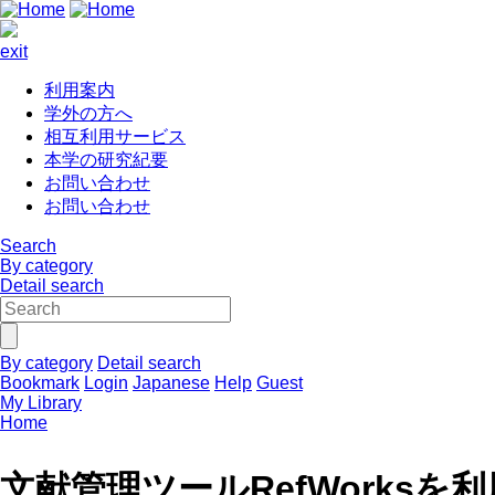
exit
利用案内
学外の方へ
相互利用サービス
本学の研究紀要
お問い合わせ
お問い合わせ
Search
By category
Detail search
By category
Detail search
Bookmark
Login
Japanese
Help
Guest
My Library
Home
文献管理ツールRefWorksを