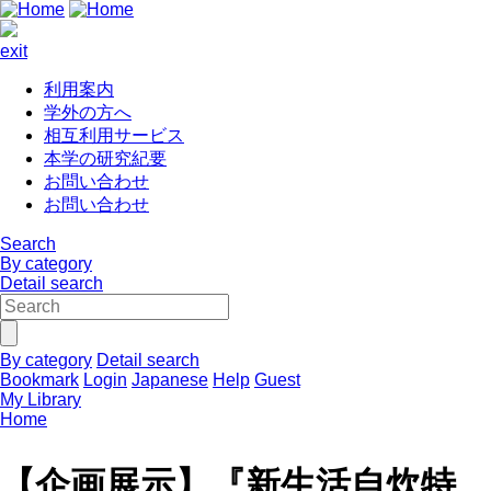
exit
利用案内
学外の方へ
相互利用サービス
本学の研究紀要
お問い合わせ
お問い合わせ
Search
By category
Detail search
By category
Detail search
Bookmark
Login
Japanese
Help
Guest
My Library
Home
【企画展示】『新生活自炊特