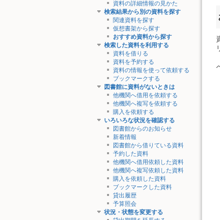
資料の詳細情報の見かた
検索結果から別の資料を探す
関連資料を探す
仮想書架から探す
おすすめ資料から探す
検索した資料を利用する
資料を借りる
資料を予約する
資料の情報を使って依頼する
ブックマークする
図書館に資料がないときは
他機関へ借用を依頼する
他機関へ複写を依頼する
購入を依頼する
いろいろな状況を確認する
図書館からのお知らせ
新着情報
図書館から借りている資料
予約した資料
他機関へ借用依頼した資料
他機関へ複写依頼した資料
購入を依頼した資料
ブックマークした資料
貸出履歴
予算照会
状況・状態を変更する