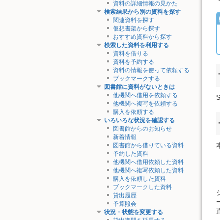
資料の詳細情報の見かた
検索結果から別の資料を探す
関連資料を探す
仮想書架から探す
おすすめ資料から探す
検索した資料を利用する
資料を借りる
資料を予約する
資料の情報を使って依頼する
ブックマークする
図書館に資料がないときは
他機関へ借用を依頼する
他機関へ複写を依頼する
購入を依頼する
いろいろな状況を確認する
図書館からのお知らせ
新着情報
図書館から借りている資料
予約した資料
他機関へ借用依頼した資料
他機関へ複写依頼した資料
購入を依頼した資料
ブックマークした資料
貸出履歴
予算照会
状況・状態を変更する