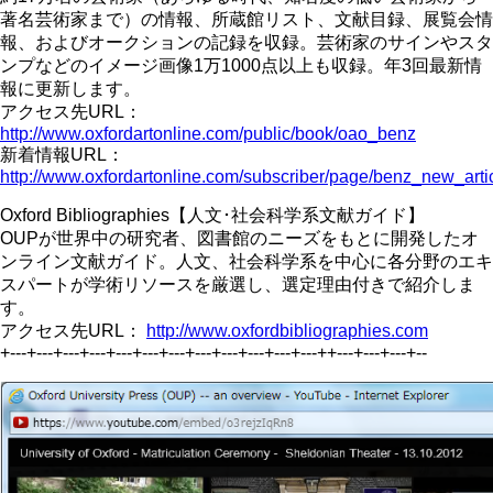
著名芸術家まで）の情報、所蔵館リスト、文献目録、展覧会情
報、およびオークションの記録を収録。芸術家のサインやスタ
ンプなどのイメージ画像1万1000点以上も収録。年3回最新情
報に更新します。
アクセス先URL：
http://www.oxfordartonline.com/public/book/oao_benz
新着情報URL：
http://www.oxfordartonline.com/subscriber/page/benz_new_ar
Oxford Bibliographies【人文･社会科学系文献ガイド】
OUPが世界中の研究者、図書館のニーズをもとに開発したオ
ンライン文献ガイド。人文、社会科学系を中心に各分野のエキ
スパートが学術リソースを厳選し、選定理由付きで紹介しま
す。
アクセス先URL：
http://www.oxfordbibliographies.com
+---+---+---+---+---+---+---+---+---+---+---+---++---+---+---+--