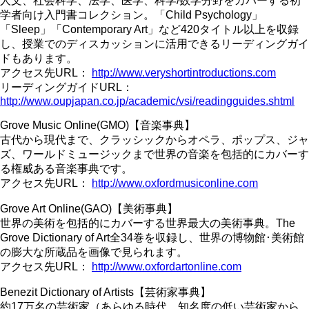
人文、社会科学、法学、医学、科学/数学分野をカバーする初
学者向け入門書コレクション。「Child Psychology」
「Sleep」「Contemporary Art」など420タイトル以上を収録
し、授業でのディスカッションに活用できるリーディングガイ
ドもあります。
アクセス先URL：
http://www.veryshortintroductions.com
リーディングガイドURL：
http://www.oupjapan.co.jp/academic/vsi/readingguides.shtml
Grove Music Online(GMO)【音楽事典】
古代から現代まで、クラッシックからオペラ、ポップス、ジャ
ズ、ワールドミュージックまで世界の音楽を包括的にカバーす
る権威ある音楽事典です。
アクセス先URL：
http://www.oxfordmusiconline.com
Grove Art Online(GAO)【美術事典】
世界の美術を包括的にカバーする世界最大の美術事典。The
Grove Dictionary of Art全34巻を収録し、世界の博物館･美術館
の膨大な所蔵品を画像で見られます。
アクセス先URL：
http://www.oxfordartonline.com
Benezit Dictionary of Artists【芸術家事典】
約17万名の芸術家（あらゆる時代、知名度の低い芸術家から