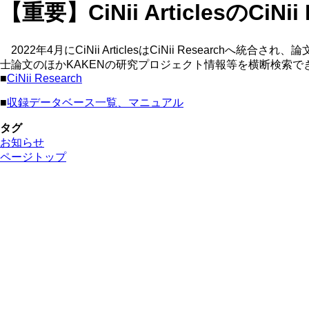
【重要】CiNii ArticlesのCi
2022年4月にCiNii ArticlesはCiNii Researchへ
士論文のほかKAKENの研究プロジェクト情報等を横断検索で
■
CiNii Research
■
収録データベース一覧、マニュアル
タグ
お知らせ
ページトップ